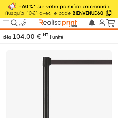
-60%
* sur votre première commande
(jusqu'à 40€) avec le code
BIENVENUE60
/
Signalétique
/
Barrière
/
Barrière
rétractable
HT
104.00
€
dès
l'unité