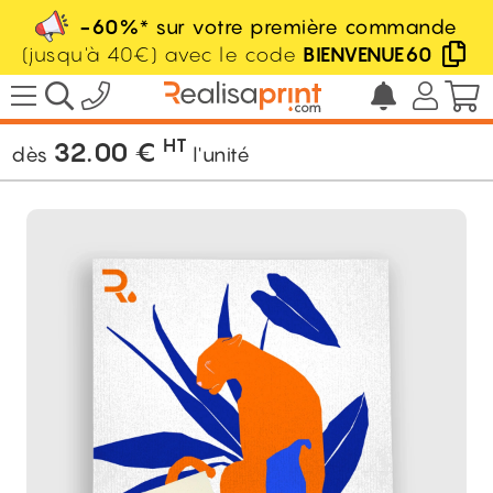
-60%
* sur votre première commande
(jusqu'à 40€) avec le code
BIENVENUE60
/
Décoration
/
Décoration murale
/
Canevas
HT
32.00
€
dès
l'unité