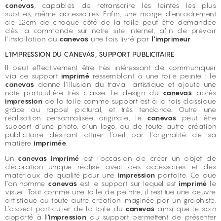
canevas
, capables de retranscrire les teintes les plus
subtiles, même accessoires. Enfin, une marge d'encadrement
de 12cm de chaque côté de la toile peut être demandée
dès la commande sur notre site internet, afin de prévoir
l'installation du
canevas
une fois livré par
l'imprimeur
.
L'IMPRESSION DU CANEVAS, SUPPORT PUBLICITAIRE
Il peut effectivement être très intéressant de communiquer
via ce support
imprimé
ressemblant à une toile peinte : le
canevas
donne l'illusion du travail artistique et ajoute une
note particulière très classe. Le design du
canevas
après
impression
de la toile comme support est à la fois classique
grâce au rappel pictural, et très tendance. Outre une
réalisation personnalisée originale, le
canevas
peut être
support d'une photo, d'un logo, ou de toute autre création
publicitaire désirant attirer l'oeil par l'originalité de sa
matière
imprimée
.
Un
canevas imprimé
est l'occasion de créer un objet de
décoration unique réalisé avec des accessoires et des
matériaux de qualité pour une
impression
parfaite. Ce que
l'on nomme
canevas
est le support sur lequel est
imprimé
le
visuel. Tout comme une toile de peintre, il restitue une oeuvre
artistique ou toute autre création imaginée par un graphiste.
L'aspect particulier de la toile du
canevas
ainsi que le soin
apporté à
l'impression
du support permettent de présenter