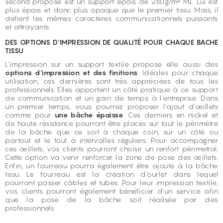
second proposé est un support épais de 260g/m² M1. Lui est
plus épais et donc plus opaque que le premier tissu. Mais, il
détient les mêmes caractères communicationnels puissants
et attrayants.
DES OPTIONS D'IMPRESSION DE QUALITÉ POUR CHAQUE BACHE
TISSU
L'impression sur un support textile propose elle aussi des
options d'impression et des finitions
. Idéales pour chaque
utilisation, ces dernières sont très appréciées de tous les
professionnels. Elles apportent un côté pratique à ce support
de communication et un gain de temps à l'entreprise. Dans
un premier temps, vous pourrez proposer l'ajout d'œillets
comme pour
une bâche épaisse
. Ces derniers en nickel et
de haute résistance pourront être placés sur tout le périmètre
de la bâche que ce soit à chaque coin, sur un côté ou
partout et le tout à intervalles réguliers. Pour accompagner
ces œillets, vos clients pourront choisir un renfort périmetral.
Cette option va venir renforcer la zone de pose des œillets.
Enfin, un fourreau pourra également être ajouté à la bâche
tissu. Le fourreau est la création d'ourlet dans lequel
pourront passer câbles et tubes. Pour leur impression textile,
vos clients pourront également bénéficier d'un service afin
que la pose de la bâche soit réalisée par des
professionnels.