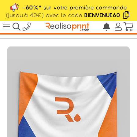
-60%
* sur votre première commande
(jusqu'à 40€) avec le code
BIENVENUE60
/
Signalétique
/
Bâche Tissu
HT
6.70
€
dès
le m²