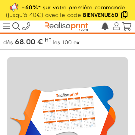
-60%
* sur votre première commande
(jusqu'à 40€) avec le code
BIENVENUE60
/
Bureautique
/
Calendrier
/
Calendrier
découpe à la forme
HT
68.00
€
dès
les
100
ex