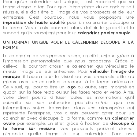
Pour qu'un calendrier soit unique, il est important que sa
forme donne le ton. Pour que l'atmosphère du calendrier soit
réussie, elle doit être à l'image de vos prospects et de leur
entreprise. C'est pourquoi, nous vous proposons une
impression de haute qualité
pour un calendrier découpe à
la forme. Vos clients pourront alors définir le gabarit et le
support qu'ils souhaitent pour leur
calendrier papier souple
.
UN FORMAT UNIQUE POUR LE CALENDRIER DÉCOUPE À LA
FORME
Le calendrier de vos prospects sera, en effet, unique grâce à
l'impression personnalisée que nous proposons. Grâce à
celle-ci, ils pourront choisir le calendrier qui véhiculera le
mieux l'image de leur entreprise. Pour
véhiculer l'image de
marque
, il faudra que le visuel de vos prospects aille au
mieux avec un calendrier découpe à la forme adéquate.
Ce visuel, qui pourra être un
logo
ou autre, sera imprimé en
quadri sur la face recto ou sur les faces recto et verso. Ainsi,
votre client pourra diffuser toutes les informations qu'il
souhaite sur son calendrier publicitaire.Pour que ces
informations soient transmises dans une atmosphère qui
représente l'entreprise, vos clients peuvent opter pour un
calendrier avec découpe à la forme, comme
un calendrier
ovale
par exemple. En effet, grâce à l'option de
découpe à
la forme sur mesure
, vos prospects peuvent donner
n'importe quelle forme à leur calendrier. Pour une