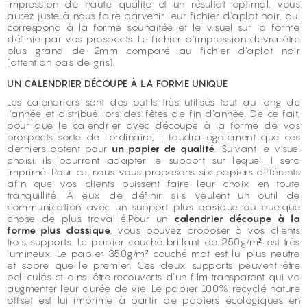
impression de haute qualité et un résultat optimal, vous
aurez juste à nous faire parvenir leur fichier d'aplat noir, qui
correspond à la forme souhaitée et le visuel sur la forme
définie par vos prospects. Le fichier d'impression devra être
plus grand de 2mm comparé au fichier d'aplat noir
(attention pas de gris).
UN CALENDRIER DÉCOUPE À LA FORME UNIQUE
Les calendriers sont des outils très utilisés tout au long de
l'année et distribué lors des fêtes de fin d'année. De ce fait,
pour que le calendrier avec découpe à la forme de vos
prospects sorte de l'ordinaire, il faudra également que ces
derniers optent pour
un papier de qualité
. Suivant le visuel
choisi, ils pourront adapter le support sur lequel il sera
imprimé. Pour ce, nous vous proposons six papiers différents
afin que vos clients puissent faire leur choix en toute
tranquillité. À eux de définir s'ils veulent un outil de
communication avec un support plus basique ou quelque
chose de plus travaillé.Pour un
calendrier découpe à la
forme plus classique
, vous pouvez proposer à vos clients
trois supports. Le papier couché brillant de 250g/m² est très
lumineux. Le papier 350g/m² couché mat est lui plus neutre
et sobre que le premier. Ces deux supports peuvent être
pelliculés et ainsi être recouverts d'un film transparent qui va
augmenter leur durée de vie. Le papier 100% recyclé nature
offset est lui imprimé à partir de papiers écologiques en