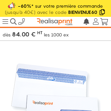
-60%
* sur votre première commande
(jusqu'à 40€) avec le code
BIENVENUE60
/
Imprimerie
/
Administratif
/
Enveloppe
sécurisée
HT
84.00
€
dès
les
1000
ex