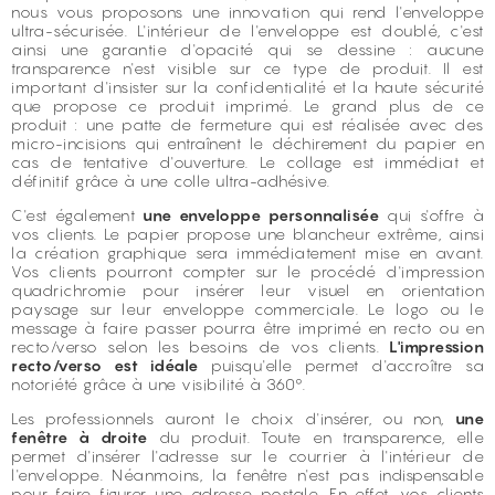
nous vous proposons une innovation qui rend l'enveloppe
ultra-sécurisée. L'intérieur de l'enveloppe est doublé, c'est
ainsi une garantie d'opacité qui se dessine : aucune
transparence n'est visible sur ce type de produit. Il est
important d'insister sur la confidentialité et la haute sécurité
que propose ce produit imprimé. Le grand plus de ce
produit : une patte de fermeture qui est réalisée avec des
micro-incisions qui entraînent le déchirement du papier en
cas de tentative d'ouverture. Le collage est immédiat et
définitif grâce à une colle ultra-adhésive.
C'est également
une enveloppe personnalisée
qui s'offre à
vos clients. Le papier propose une blancheur extrême, ainsi
la création graphique sera immédiatement mise en avant.
Vos clients pourront compter sur le procédé d'impression
quadrichromie pour insérer leur visuel en orientation
paysage sur leur enveloppe commerciale. Le logo ou le
message à faire passer pourra être imprimé en recto ou en
recto/verso selon les besoins de vos clients.
L'impression
recto/verso est idéale
puisqu'elle permet d'accroître sa
notoriété grâce à une visibilité à 360°.
Les professionnels auront le choix d'insérer, ou non,
une
fenêtre à droite
du produit. Toute en transparence, elle
permet d'insérer l'adresse sur le courrier à l'intérieur de
l'enveloppe. Néanmoins, la fenêtre n'est pas indispensable
pour faire figurer une adresse postale. En effet, vos clients