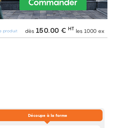
HT
150.00
€
dès
les
1000
ex
 produit.
Découpe à la forme