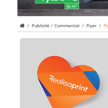
/
Publicité / Commercial
/
Flyer
/
F