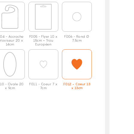
04 - Accroche
F005 - Flyer 10 x
F006 - Rond Ø
étoviseur 20 x
15cm + Trou
7,5cm
14cm
Européen
10 - Ovale 20
F011 - Coeur 7 x
F012 - Coeur 13
x 9cm
7cm
x 13cm