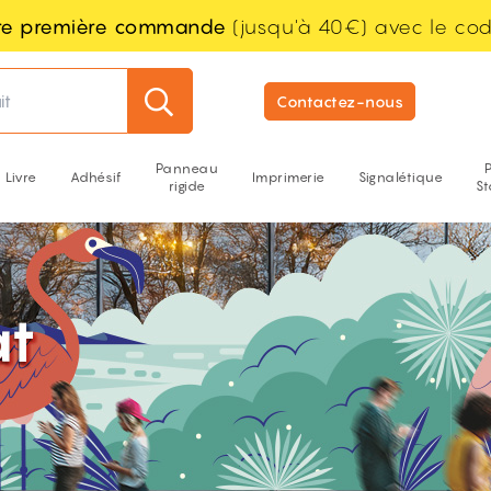
tre première commande
(jusqu'à 40€) avec le co
it
Contactez-nous
Panneau
Livre
Adhésif
Imprimerie
Signalétique
rigide
S