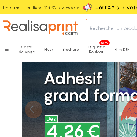
-60%
* sur vo
Imprimeur en ligne 100% revendeur
Rechercher un produ
Carte
Étiquette
Flyer
Brochure
Film DTF
de visite
Rouleau