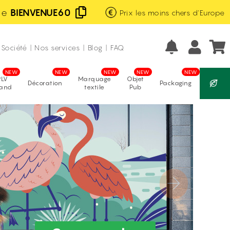
de
BIENVENUE60
Excellent
avis vérifiés
Prix les moins chers d'Europe
Fabrication française
Société
|
Nos services
|
Blog
|
FAQ
PLV
Marquage
Objet
Décoration
Packaging
tand
textile
Pub