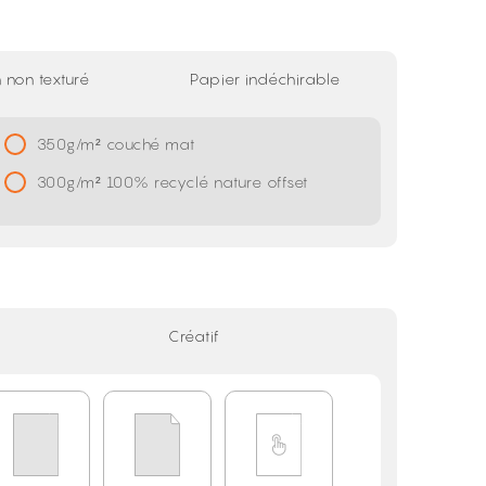
 non texturé
Papier indéchirable
350g/m² couché mat
300g/m² 100% recyclé nature offset
Créatif