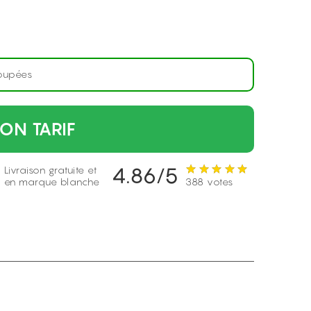
oupées
ON TARIF
4.86/5
Livraison gratuite et
en marque blanche
388 votes