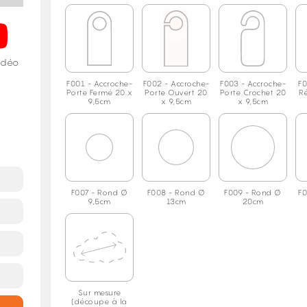
vidéo
F001 - Accroche-
F002 - Accroche-
F003 - Accroche-
F0
Porte Fermé 20 x
Porte Ouvert 20
Porte Crochet 20
R
9,5cm
x 9,5cm
x 9,5cm
F007 - Rond Ø
F008 - Rond Ø
F009 - Rond Ø
F0
9,5cm
13cm
20cm
Sur mesure
(découpe à la