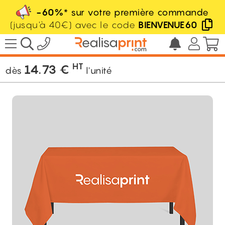
-60%
* sur votre première commande
(jusqu'à 40€) avec le code
BIENVENUE60
/
Ambiance Stand
/
Nappe
/
Nappe
publicitaire
HT
14.73
€
dès
l'unité