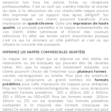
sensation lors tous les salons, foires ou réceptions
professionnelles. C'est un outil qui viendra habiller et donner
du style à la décoration de vos clients.Cette nappe pourra
être imprimée sur un support tissu épais 240g/m². Sur
n'importe lequel, vos clients pourront bénéficier d'une
impression en
quadrichromie
. Outre une
impression de haute
qualité
, ce procédé permettra à la nappe évènementielle de
vos clients d'être lumineuse et d'avoir des couleurs
attractives. En effet, ses teintes seront importantes puisque
c'est ce qui lui donnera un côté pétillant et c'est ce qui
attisera la curiosité des passants.
IMPRIMEZ LES NAPPES COMMERCIALES ADAPTÉES
La nappe est un objet qui se dépose sur des tables de
restaurants ou de banquets qui peuvent être de diverses
tailles. Afin que la nappe soit totalement adaptée, vos
clients pourront choisir de l'imprimer sous
plusieurs formes
:
carrées, rectangulaires ou rondes. Pour plus de simplicité,
nous vous proposons un grand nombre de
formats
prédéfinis
pour cette impression de nappes pour entreprise.
Pour les formats carrés/rectangulaires, nous vous proposons
différents formats prédéfinis : 100 x 100cm, 100 x 400cm,
150 x 150cm au 150x400. Pour les formats ronds : 100cm,
150cm ou 170 cm de diamètre. Ces formats prédéfinis
s'adaptent à la majorité des formats classiques de
tables.Ce produit est aussi un outil visuel impactant qui peut