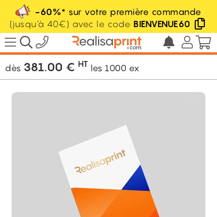
-60%
* sur votre première commande
(jusqu'à 40€) avec le code
BIENVENUE60
/
Publicité / Commercial
/
Flyer
/
Prospectus dorure à chaud
HT
381.00
€
dès
les
1000
ex