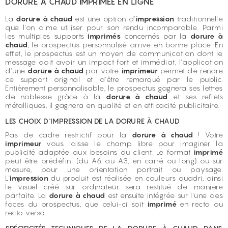
DORURE À CHAUD IMPRIMÉE EN LIGNE
La
dorure à chaud
est une option d'
impression
traditionnelle
que l'on aime utiliser pour son rendu incomparable. Parmi
les multiples supports
imprimés
concernés par la
dorure à
chaud
, le prospectus personnalisé arrive en bonne place. En
effet, le prospectus est un moyen de communication dont le
message doit avoir un impact fort et immédiat, l'application
d'une
dorure à chaud
par votre
imprimeur
permet de rendre
ce support original et d'être remarqué par le public.
Entièrement personnalisable, le prospectus gagnera ses lettres
de noblesse grâce à la
dorure à chaud
et ses reflets
métalliques, il gagnera en qualité et en efficacité publicitaire.
LES CHOIX D'IMPRESSION DE LA DORURE À CHAUD
Pas de cadre restrictif pour la
dorure à chaud
! Votre
imprimeur
vous laisse le champ libre pour imaginer la
publicité adaptée aux besoins du client. Le format
imprimé
peut être prédéfini (du A6 au A3, en carré ou long) ou sur
mesure, pour une orientation portrait ou paysage.
L'
impression
du produit est réalisée en couleurs quadri, ainsi
le visuel créé sur ordinateur sera restitué de manière
parfaite. La
dorure à chaud
est ensuite intégrée sur l'une des
faces du prospectus, que celui-ci soit
imprimé
en recto ou
recto verso.