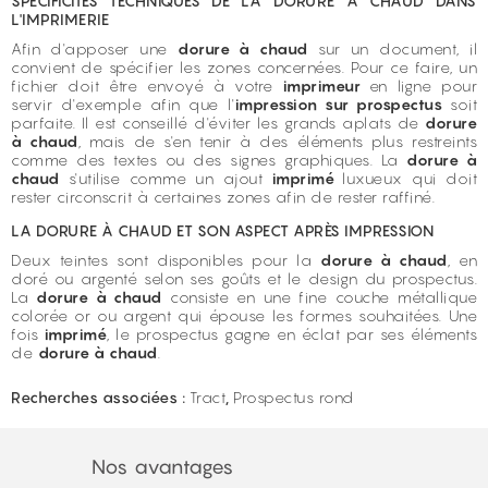
SPÉCIFICITÉS TECHNIQUES DE LA DORURE À CHAUD DANS
L'IMPRIMERIE
Afin d'apposer une
dorure à chaud
sur un document, il
convient de spécifier les zones concernées. Pour ce faire, un
fichier doit être envoyé à votre
imprimeur
en ligne pour
servir d'exemple afin que l'
impression sur prospectus
soit
parfaite. Il est conseillé d'éviter les grands aplats de
dorure
à chaud
, mais de s'en tenir à des éléments plus restreints
comme des textes ou des signes graphiques. La
dorure à
chaud
s'utilise comme un ajout
imprimé
luxueux qui doit
rester circonscrit à certaines zones afin de rester raffiné.
LA DORURE À CHAUD ET SON ASPECT APRÈS IMPRESSION
Deux teintes sont disponibles pour la
dorure à chaud
, en
doré ou argenté selon ses goûts et le design du prospectus.
La
dorure à chaud
consiste en une fine couche métallique
colorée or ou argent qui épouse les formes souhaitées. Une
fois
imprimé
, le prospectus gagne en éclat par ses éléments
de
dorure à chaud
.
Recherches associées :
Tract
,
Prospectus rond
Nos avantages