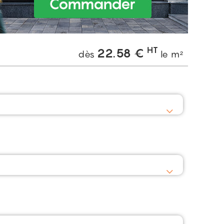
HT
22.58
€
dès
le m²