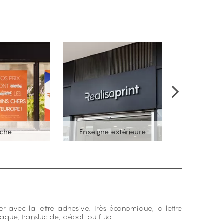
iche
Enseigne extérieure
Adhési
r avec la lettre adhesive. Très économique, la lettre
que, translucide, dépoli ou fluo.