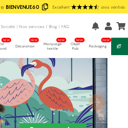
de
BIENVENUE60
Excellent
Fabrication française
avis vérifiés
Prix les moins chers d'Europe
Société
|
Nos services
|
Blog
|
FAQ
PLV
Marquage
Objet
Décoration
Packaging
tand
textile
Pub