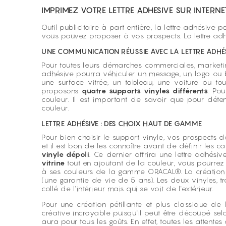
IMPRIMEZ VOTRE LETTRE ADHESIVE SUR INTERNE
Outil publicitaire à part entière, la lettre adhésiv
vous pouvez proposer à vos prospects. La lettre adh
UNE COMMUNICATION RÉUSSIE AVEC LA LETTRE ADHÉ
Pour toutes leurs démarches commerciales, marketi
adhésive pourra véhiculer un message, un logo ou b
une surface vitrée, un tableau, une voiture ou to
proposons
quatre supports vinyles différents
. Pou
couleur. Il est important de savoir que pour déte
couleur.
LETTRE ADHÉSIVE : DES CHOIX HAUT DE GAMME
Pour bien choisir le support vinyle, vos prospects d
et il est bon de les connaître avant de définir les
vinyle dépoli
. Ce dernier offrira une lettre adhési
vitrine
tout en ajoutant de la couleur, vous pourrez
à ses couleurs de la gamme ORACAL®. La création d
(une garantie de vie de 5 ans). Les deux vinyles, tr
collé de l'intérieur mais qui se voit de l'extérieur.
Pour une création pétillante et plus classique de
créative incroyable puisqu'il peut être découpé sel
aura pour tous les goûts. En effet, toutes les atten