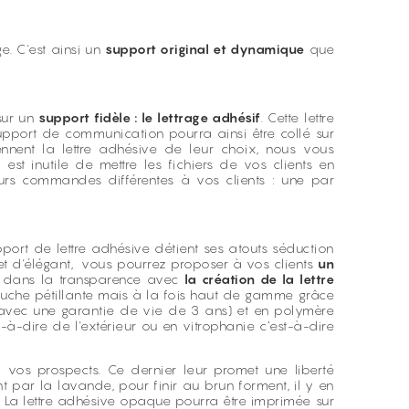
e. C'est ainsi un
support original et dynamique
que
sur un
support fidèle : le lettrage adhésif
. Cette lettre
upport de communication pourra ainsi être collé sur
ennent la lettre adhésive de leur choix, nous vous
 est inutile de mettre les fichiers de vos clients en
eurs commandes différentes à vos clients : une par
pport de lettre adhésive détient ses atouts séduction
et d'élégant, vous pourrez proposer à vos clients
un
ter dans la transparence avec
la création de la lettre
ouche pétillante mais à la fois haut de gamme grâce
(avec une garantie de vie de 3 ans) et en polymère
-à-dire de l'extérieur ou en vitrophanie c’est-à-dire
vos prospects. Ce dernier leur promet une liberté
 par la lavande, pour finir au brun forment, il y en
e. La lettre adhésive opaque pourra être imprimée sur