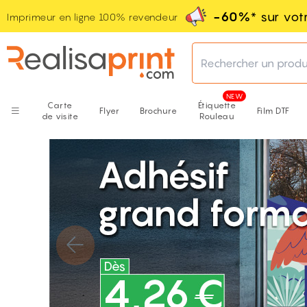
-60%
* sur vo
Imprimeur en ligne 100% revendeur
Rechercher un produ
Carte
Étiquette
Flyer
Brochure
Film DTF
de visite
Rouleau