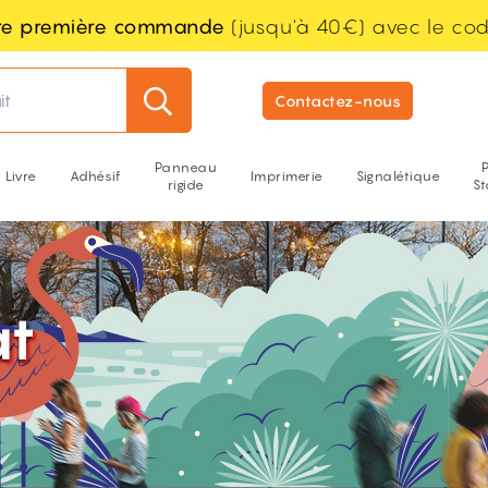
tre première commande
(jusqu'à 40€) avec le co
it
Contactez-nous
Panneau
Livre
Adhésif
Imprimerie
Signalétique
rigide
S