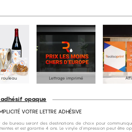
e rouleau
Lettrage imprimé
Aff
 adhésif opaque
MPLICITÉ VOTRE LETTRE ADHÉSIVE
 mur de bureau seront des destinations de choix pour communique
intes et est garantie 4 ans. Le vinyle d'impression peut être opa