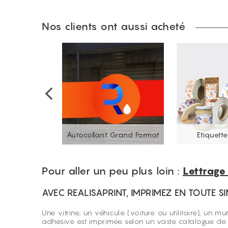
Nos clients ont aussi acheté
f mural
Autocollant Grand Format
Etiquett
Pour aller un peu plus loin :
Lettrage
AVEC REALISAPRINT, IMPRIMEZ EN TOUTE SI
Une vitrine, un véhicule (voiture ou utilitaire), un
adhesive est imprimée selon un vaste catalogue de te