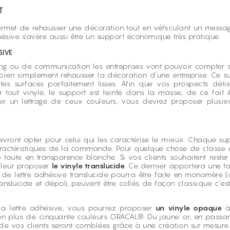
T
e permet de rehausser une décoration tout en véhiculant un messag
ésive s'avère aussi être un support économique très pratique.
SIVE
ng ou de communication les entreprises vont pouvoir compter 
ien simplement rehausser la décoration d'une entreprise. Ce s
utes surfaces parfaitement lisses. Afin que vos prospects déti
r tout vinyle, le support est teinté dans la masse, de ce fait il
nir un lettrage de ceux couleurs, vous devrez proposer plusi
evront opter pour celui qui les caractérise le mieux. Chaque su
 caractéristiques de la commande. Pour quelque chose de classe 
ve toute en transparence blanche. Si vos clients souhaitent res
 leur proposer
le vinyle translucide
. Ce dernier apportera une t
e lettre adhésive translucide pourra être faite en monomère 
anslucide et dépoli, peuvent être collés de façon classique c’est
 la lettre adhésive, vous pourrez proposer
un vinyle opaque
à 
on plus de cinquante couleurs ORACAL®. Du jaune or, en passant
tes de vos clients seront comblées grâce à une création sur mesur