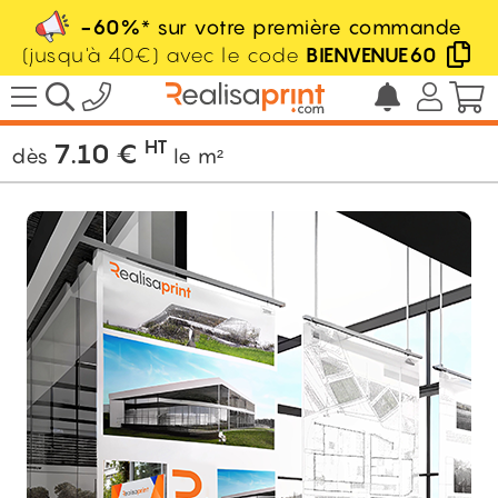
-60%
* sur votre première commande
(jusqu'à 40€) avec le code
BIENVENUE60
/
Signalétique
/
Panneau rigide
/
Panneau
HT
7.10
€
dès
le m²