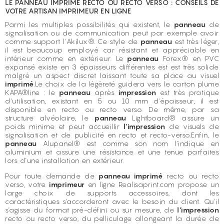
LE PANNEAU IMPRIMÉ RECTO OU RECTO VERSO : CONSEILS DE
VOTRE ARTISAN IMPRIMEUR EN LIGNE
Parmi les multiples possibilités qui existent, le
panneau
de
signalisation ou de communication peut par exemple avoir
comme support l'Akilux®. Ce style de
panneau
est très léger,
il est beaucoup employé car résistant et appréciable en
intérieur comme en extérieur. Le
panneau
Forex® en PVC
expansé existe en 3 épaisseurs différentes est est très solide
malgré un aspect discret laissant toute sa place au visuel
imprimé
.Le choix de la légèreté guidera vers le carton plume
KAPA®line : le
panneau
après
impression
est très pratique
d'utilisation, existant en 5 ou 10 mm d'épaisseur, il est
disponible en recto ou recto verso. De même, par sa
structure alvéolaire, le
panneau
Lightboard® assure un
poids minime et peut accueillir
l'impression
de visuels de
signalisation et de publicité en recto et recto-verso.Enfin, le
panneau
Alupanel® est comme son nom l'indique en
aluminium et assure une résistance et une tenue parfaites
lors d'une installation en extérieur.
Pour toute demande de
panneau imprimé
recto ou recto
verso, votre
imprimeur
en ligne Realisaprint.com propose un
large choix de supports accessoires, dont les
caractéristiques s'accorderont avec le besoin du client. Qu'il
s'agisse du format pré-défini ou sur mesure, de
l'impression
recto ou recto verso, du pelliculage allongeant la durée de