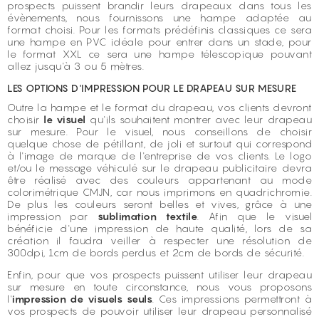
prospects puissent brandir leurs drapeaux dans tous les
évènements, nous fournissons une hampe adaptée au
format choisi. Pour les formats prédéfinis classiques ce sera
une hampe en PVC idéale pour entrer dans un stade, pour
le format XXL ce sera une hampe télescopique pouvant
allez jusqu'à 3 ou 5 mètres.
LES OPTIONS D'IMPRESSION POUR LE DRAPEAU SUR MESURE
Outre la hampe et le format du drapeau, vos clients devront
choisir
le visuel
qu'ils souhaitent montrer avec leur drapeau
sur mesure. Pour le visuel, nous conseillons de choisir
quelque chose de pétillant, de joli et surtout qui correspond
à l'image de marque de l'entreprise de vos clients. Le logo
et/ou le message véhiculé sur le drapeau publicitaire devra
être réalisé avec des couleurs appartenant au mode
colorimétrique CMJN, car nous imprimons en quadrichromie.
De plus les couleurs seront belles et vives, grâce à une
impression par
sublimation textile
. Afin que le visuel
bénéficie d'une impression de haute qualité, lors de sa
création il faudra veiller à respecter une résolution de
300dpi, 1cm de bords perdus et 2cm de bords de sécurité.
Enfin, pour que vos prospects puissent utiliser leur drapeau
sur mesure en toute circonstance, nous vous proposons
l'
impression de visuels seuls
. Ces impressions permettront à
vos prospects de pouvoir utiliser leur drapeau personnalisé