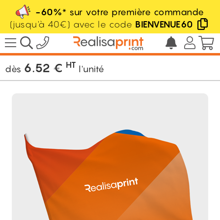
-60%
* sur votre première commande
(jusqu'à 40€) avec le code
BIENVENUE60
/
Stand / PLV / Event
/
Drapeau sur
mesure
HT
6.52
€
dès
l'unité