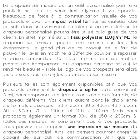
Le drapeau sur mesure est un outil personnalisé pour une
publicité sur lieu de vente très originale. Il va apporter
beaucoup de force à la communication visuelle de vos
prospects et avoir un
impact visuel fort
sur les visiteurs. Que
ce soit dans un évènement en intérieur ou en extérieur, le
drapeau personnalisé pourra être utilisé à la guise de vos
clients. En effet imprimé sur un
tissu polyester 110g/m² M1
, le
drapeau sur mesure pourra être amené sur tous les
évènements. Le grand plus de ce produit est le fait de
pouvoir le laver en machine à 30°et de pouvoir le repasser
à basse température. Ce tissu imprimé par sublimation,
permet une transparence du drapeau personnalisé qui le
rend très beau et visible. Le logo de vos prospects sera alors
visible sous tous les angles du drapeau sur mesure.
Plusieurs tailles sont également disponibles afin que vos
prospects détiennent le
drapeau à agiter
qu'ils souhaitent.
Ainsi, nous proposons des impressions avec des formats, de
drapeau, différents. Vos clients auront donc le choix entre
six formats classiques : 20 x 30cm, 30 x 40cm, 40 x 60cm,
60 x 90cm, 70 x 110cm et 100 x 150cm. Mais nous
proposons également un format XXL de 150 x 230cm. Si
toutes ces mesures ne conviennent pas à vos prospects,
vous pouvez leur proposer
une impression sur mesure
du
drapeau personnalisé. Ainsi, ces derniers pourront choisir le
gabarit de leur outil de communication. Afin que vos