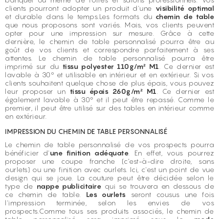
clients pourront adopter un produit d'une
visibilité optimal
et durable dans le temps.Les formats du
chemin de table
que nous proposons sont variés. Mais, vos clients peuvent
opter pour une impression sur mesure. Grâce à cette
dernière, le chemin de table personnalisé pourra être au
goût de vos clients et correspondre parfaitement à ses
attentes. Le chemin de table personnalisé pourra être
imprimé sur du
tissu polyester 110g/m² M1
. Ce dernier est
lavable à 30° et utilisable en intérieur et en extérieur. Si vos
clients souhaitent quelque chose de plus épais, vous pouvez
leur proposer un
tissu épais 260g/m² M1
. Ce dernier est
également lavable à 30° et il peut être repassé. Comme le
premier, il peut être utilisé sur des tables en intérieur comme
en extérieur.
IMPRESSION DU CHEMIN DE TABLE PERSONNALISÉ
Le chemin de table personnalisé de vos prospects pourra
bénéficier d'
une finition adéquate
. En effet, vous pourrez
proposer une coupe franche (c’est-à-dire droite, sans
ourlets) ou une finition avec ourlets. Ici, c'est un point de vue
design qui se joue. La couture peut être décidée selon le
type de
nappe publicitaire
qui se trouvera en dessous de
ce chemin de table.
Les ourlets
seront cousus une fois
l'impression terminée, selon les envies de vos
prospects.Comme tous ses produits associés, le chemin de