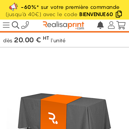
-60%
* sur votre première commande
(jusqu'à 40€) avec le code
BIENVENUE60
/
Ambiance Stand
/
Nappe
/
Chemin de
table personnalisé
HT
20.00
€
dès
l'unité