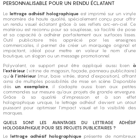
PERSONNALISABLE POUR UN RENDU ÉCLATANT
Le
lettrage adhésif holographique
est imprimé sur un vinyle
monomère de haute qualité, spécialement conçu pour offrir
un rendu visuel éclatant grâce à ses reflets arc-en-ciel. Ce
matériau est reconnu pour sa souplesse, sa facilité de pose
et sa capacité à adhérer parfaitement aux surfaces lisses.
Outil publicitaire très apprécié par les enseignes
commerciales, il permet de créer un marquage original et
impactant, idéal pour mettre en valeur le nom d’une
boutique, un slogan ou un message promotionnel.
Polyvalent, ce support peut être appliqué aussi bien
à
l’extérieur
(vitrine de magasin, façade, panneau publicitaire)
qu’
à l’intérieur
(mur, baie vitrée, stand d’exposition), offrant
ainsi de multiples possibilités de mise en scène. Disponible
dès
un exemplaire
, il s’adapte aussi bien aux petites
commandes sur mesure qu’aux projets de grande envergure.
Grâce à sa qualité d’impression et à son effet
holographique unique, le lettrage adhésif devient un atout
puissant pour optimiser l’impact visuel et la visibilité des
marques.
QUELS SONT LES AVANTAGES DU LETTRAGE ADHÉSIF
HOLOGRAPHIQUE POUR SES PROJETS PUBLICITAIRES ?
Le
lettrage adhésif holographique
présente de nombreux