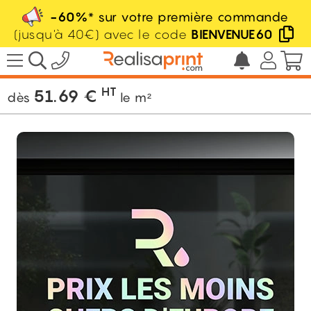
-60%
* sur votre première commande
(jusqu'à 40€) avec le code
BIENVENUE60
/
Adhésif
/
Lettrage adhésif
/
Lettrage
adhésif holographique
HT
51.69
€
dès
le m²