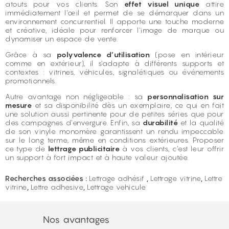
atouts pour vos clients. Son
effet visuel unique
attire
immédiatement l’œil et permet de se démarquer dans un
environnement concurrentiel. Il apporte une touche moderne
et créative, idéale pour renforcer l’image de marque ou
dynamiser un espace de vente.
Grâce à sa
polyvalence d’utilisation
(pose en intérieur
comme en extérieur), il s’adapte à différents supports et
contextes : vitrines, véhicules, signalétiques ou événements
promotionnels.
Autre avantage non négligeable : sa
personnalisation sur
mesure
et sa disponibilité dès un exemplaire, ce qui en fait
une solution aussi pertinente pour de petites séries que pour
des campagnes d’envergure. Enfin, sa
durabilité
et la qualité
de son vinyle monomère garantissent un rendu impeccable
sur le long terme, même en conditions extérieures. Proposer
ce type de
lettrage publicitaire
à vos clients, c’est leur offrir
un support à fort impact et à haute valeur ajoutée.
Recherches associées :
Lettrage adhésif
,
Lettrage vitrine
,
Lettre
vitrine
,
Lettre adhesive
,
Lettrage vehicule
Nos avantages